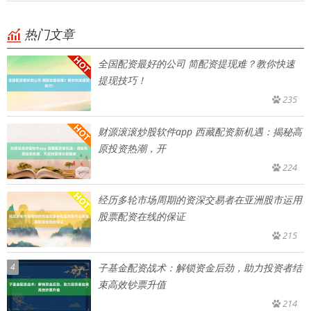
热门文章
全国配资最好的公司 简配资提现难？教你快速
提现技巧！
235
财源滚滚炒股软件app 西藏配资新机遇：揭秘高
原投资热潮，开
224
经历多轮市场周期的资深交易者在亚洲股市运用
股票配资在线的保证
215
4
子基金配资战术：解锁资金后劲，助力投资者结
束高效钞票升值
214