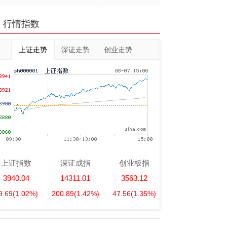
行情指数
上证走势
深证走势
创业走势
上证指数
深证成指
创业板指
3940.04
14311.01
3563.12
9.69
(1.02%)
200.89
(1.42%)
47.56
(1.35%)