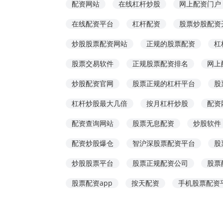
配资网站
在线杠杆炒股
网上配资门户
在线配资平台
杠杆配资
股票炒股配资
炒股股票配资网站
正规的股票配资
杠
股票交易软件
正规股票配资排名
网上
炒股配资官网
股票正规的杠杆平台
股
杠杆炒股最大几倍
按月杠杆炒股
配资
配资查询网站
股票无息配资
炒股软件
配资炒股爆仓
智沪深股票配资平台
股
炒股股票平台
股票正规配资公司
股票
股票配资app
按天配资
手机股票配资