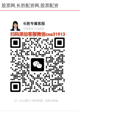
股票网,长胜配资网,股票配资