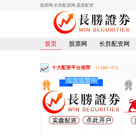
股票网,长胜配资网,股票配资
首页
股票网
长胜配资网
十大配资平台推荐
共
100
+平台